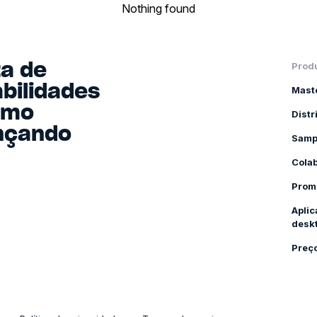
Nothing found
ta de
Prod
bilidades
Mast
omo
Distr
ançando
Samp
Cola
Prom
Aplic
desk
Preç