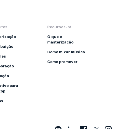
utos
Recursos-pt
erização
O que é
masterização
ibuição
Como mixar música
les
Como promover
boração
oção
ativo para
top
os